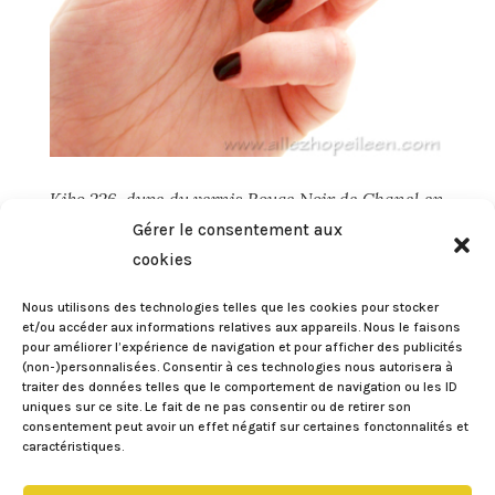
Kiko 226, dupe du vernis Rouge Noir de Chanel en
moins cher ?
Gérer le consentement aux
par
Eileen
|
Fév 22, 2013
|
COQUETTERIES
,
VERNIS
cookies
Dans la famille des dupes Chanel je voudrais le
Nous utilisons des technologies telles que les cookies pour stocker
Rouge Noir. Depuis que j’ai découvert le Rouge
et/ou accéder aux informations relatives aux appareils. Nous le faisons
pour améliorer l’expérience de navigation et pour afficher des publicités
Noir de chez Chanel, mes ongles ne vivent que
(non-)personnalisées. Consentir à ces technologies nous autorisera à
pour ses beaux yeux. Mais bon 22,50 € le
traiter des données telles que le comportement de navigation ou les ID
uniques sur ce site. Le fait de ne pas consentir ou de retirer son
vernis à mettre tous les jours pour les courses
consentement peut avoir un effet négatif sur certaines fonctonnalités et
et la vaisselle, à ce prix-là,...
caractéristiques.