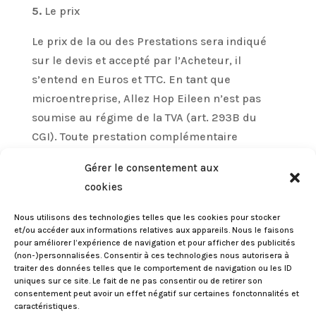
5.
Le prix
Le prix de la ou des Prestations sera indiqué
sur le devis et accepté par l’Acheteur, il
s’entend en Euros et TTC. En tant que
microentreprise, Allez Hop Eileen n’est pas
soumise au régime de la TVA (art. 293B du
CGI). Toute prestation complémentaire
demandée en cours de mission fera l’objet
Gérer le consentement aux
d’un devis à accepter par l’Acheteur, puis
cookies
d’une facturation complémentaire.
Nous utilisons des technologies telles que les cookies pour stocker
6.
Retard de paiement
et/ou accéder aux informations relatives aux appareils. Nous le faisons
pour améliorer l’expérience de navigation et pour afficher des publicités
En cas de retard de paiement, seront exigibles,
(non-)personnalisées. Consentir à ces technologies nous autorisera à
traiter des données telles que le comportement de navigation ou les ID
conformément à l’article L 441-6 du code de
uniques sur ce site. Le fait de ne pas consentir ou de retirer son
commerce, une indemnité calculée sur la base
consentement peut avoir un effet négatif sur certaines fonctonnalités et
caractéristiques.
de trois fois le taux de l’intérêt légal en vigueur