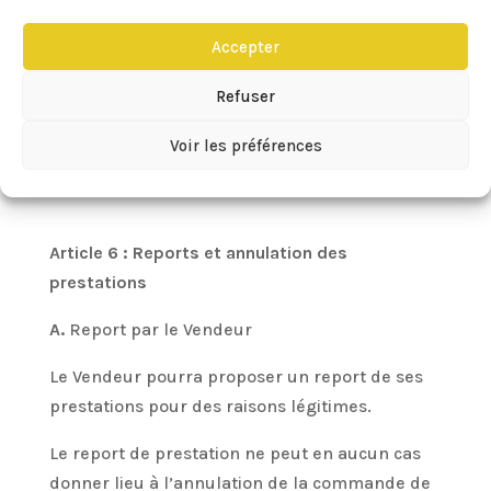
ainsi qu’une indemnité forfaitaire pour frais de
Accepter
recouvrement de 40 euros.
Refuser
En cas de non-paiement, le Vendeur aura le
droit de suspendre ses prestations jusqu’au
Voir les préférences
versement des sommes restant dues.
Article 6 : Reports et annulation des
prestations
A.
Report par le Vendeur
Le Vendeur pourra proposer un report de ses
prestations pour des raisons légitimes.
Le report de prestation ne peut en aucun cas
donner lieu à l’annulation de la commande de