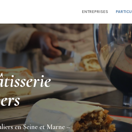
ENTREPRISES
PARTICU
âtisserie
iers
uliers en Seine et Marne –