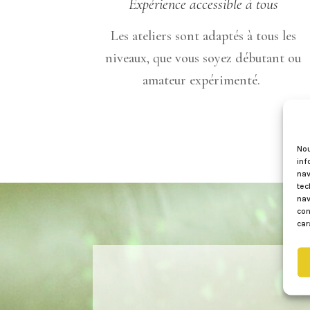
Expérience accessible à tous
Les ateliers sont adaptés à tous les
niveaux, que vous soyez débutant ou
amateur expérimenté.
Nou
inf
nav
tec
nav
con
car