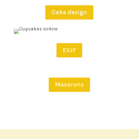
Cake design
EVJF
Macarons