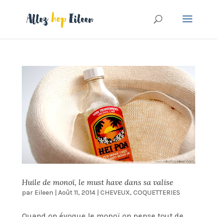
Huile de monoï, le must have dans sa valise
par
Eileen
|
Août 11, 2014
|
CHEVEUX
,
COQUETTERIES
Quand on évoque le monoï on pense tout de