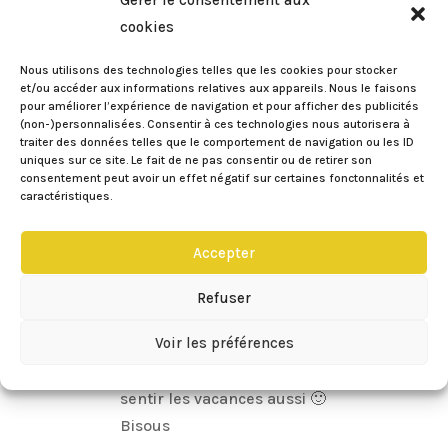
Gérer le consentement aux
cookies
4 Commentaires
Nous utilisons des technologies telles que les cookies pour stocker
Emeline
sur 17/08/2014 à 21:04
et/ou accéder aux informations relatives aux appareils. Nous le faisons
pour améliorer l’expérience de navigation et pour afficher des publicités
Je ne suis pas très produit de beauté
(non-)personnalisées. Consentir à ces technologies nous autorisera à
traiter des données telles que le comportement de navigation ou les ID
mais la tu me donnes juste envie de
uniques sur ce site. Le fait de ne pas consentir ou de retirer son
l’acheter tout de suite maintenant !
consentement peut avoir un effet négatif sur certaines fonctonnalités et
caractéristiques.
Réponse
Accepter
Eileen
sur 17/08/2014 à 21:33
Refuser
Je pense que c’est pile poil le bon
Voir les préférences
moment pour l’acheter! Même si en
hiver c’est toujours agréable de
sentir les vacances aussi 🙂
Bisous