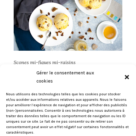
Scones mi-figues mi-raisins
par
Eileen
|
Mai 3, 2017
|
BRUNCH
,
FRUITS
,
Gérer le consentement aux
GOURMANDISES
,
MIGNARDISES
cookies
Voici une recette de délicieux scones figues-
Nous utilisons des technologies telles que les cookies pour stocker
raisins. Je les adore, ils se dégustent même
et/ou accéder aux informations relatives aux appareils. Nous le faisons
pour améliorer l’expérience de navigation et pour afficher des publicités
nature. Un peu croquant sur l’extérieur,
(non-)personnalisées. Consentir à ces technologies nous autorisera à
moelleux à l’intérieur. Je vous avais déjà
traiter des données telles que le comportement de navigation ou les ID
uniques sur ce site. Le fait de ne pas consentir ou de retirer son
proposé une très bonne recette de scones de
consentement peut avoir un effet négatif sur certaines fonctonnalités et
Jamie Oliver avec un petit goût...
caractéristiques.