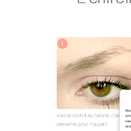
Nou
inf
nav
tec