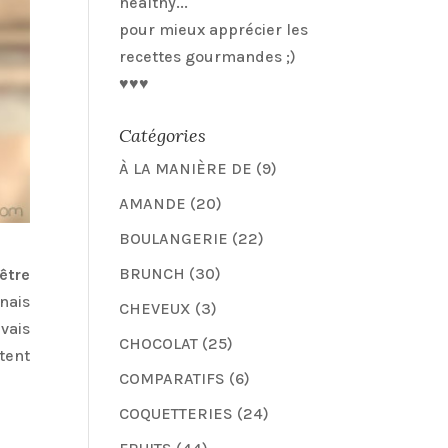
healthy...
pour mieux apprécier les
recettes gourmandes ;)
♥♥♥
Catégories
À LA MANIÈRE DE
(9)
AMANDE
(20)
BOULANGERIE
(22)
BRUNCH
(30)
être
enais
CHEVEUX
(3)
avais
CHOCOLAT
(25)
stent
COMPARATIFS
(6)
COQUETTERIES
(24)