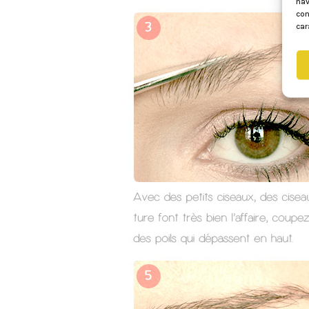
nav
con
car