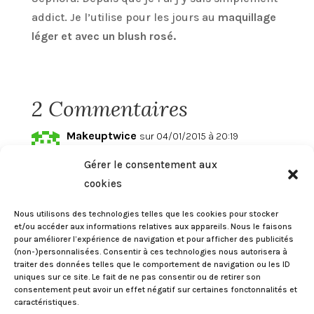
addict. Je l’utilise pour les jours au
maquillage
léger et avec un blush rosé.
2 Commentaires
Makeuptwice
sur 04/01/2015 à 20:19
J’adore l’effet modulable selon si on
Gérer le consentement aux
applique une seule couche ou deux. Il
cookies
est sublime ! Mais vu le prix, on attendra
Nous utilisons des technologies telles que les cookies pour stocker
les réductions Sephora en effet 😉
et/ou accéder aux informations relatives aux appareils. Nous le faisons
Élodie
pour améliorer l’expérience de navigation et pour afficher des publicités
(non-)personnalisées. Consentir à ces technologies nous autorisera à
Réponse
traiter des données telles que le comportement de navigation ou les ID
uniques sur ce site. Le fait de ne pas consentir ou de retirer son
consentement peut avoir un effet négatif sur certaines fonctonnalités et
caractéristiques.
perledujour
sur 20/01/2015 à 14:23