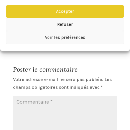
Il a l’air top ! Le rendu est sympa ! D’une
Accepter
couche à l’autre c’est fou comme la
Refuser
teinte se révèle 🙂
Bisous
Voir les préférences
Réponse
Poster le commentaire
Votre adresse e-mail ne sera pas publiée.
Les
champs obligatoires sont indiqués avec
*