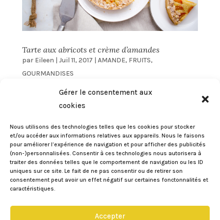
Tarte aux abricots et crème d’amandes
par
Eileen
|
Juil 11, 2017
|
AMANDE
,
FRUITS
,
GOURMANDISES
Gérer le consentement aux
Je vous présente ici une tarte dont vous me
cookies
donnerez des nouvelles ! J’ai fait un mix de
différentes recettes et le résultat est juste
Nous utilisons des technologies telles que les cookies pour stocker
et/ou accéder aux informations relatives aux appareils. Nous le faisons
délicieux ! C’est la première fois que je réalise
pour améliorer l’expérience de navigation et pour afficher des publicités
une tarte aux abricots avec crème d’amandes,
(non-)personnalisées. Consentir à ces technologies nous autorisera à
traiter des données telles que le comportement de navigation ou les ID
la crème de base un...
uniques sur ce site. Le fait de ne pas consentir ou de retirer son
consentement peut avoir un effet négatif sur certaines fonctonnalités et
caractéristiques.
« Entrées précédentes
Accepter