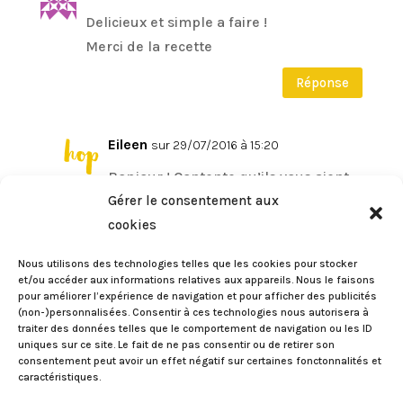
Delicieux et simple a faire !
Merci de la recette
Réponse
Eileen
sur 29/07/2016 à 15:20
Bonjour ! Contente qu’ils vous aient
Gérer le consentement aux
plu ! Merci pour le commentaire
cookies
Réponse
Nous utilisons des technologies telles que les cookies pour stocker
et/ou accéder aux informations relatives aux appareils. Nous le faisons
pour améliorer l’expérience de navigation et pour afficher des publicités
Jess
sur 02/09/2017 à 20:40
(non-)personnalisées. Consentir à ces technologies nous autorisera à
traiter des données telles que le comportement de navigation ou les ID
Le meilleur en-cas que je connaisse…
uniques sur ce site. Le fait de ne pas consentir ou de retirer son
encore faut-il ne pas les faire cramer !
consentement peut avoir un effet négatif sur certaines fonctonnalités et
caractéristiques.
Réponse