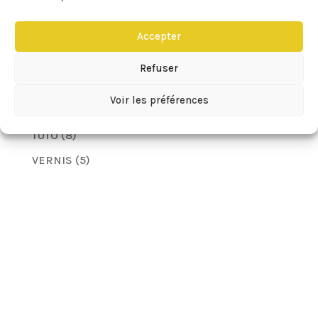
LES YEUX
(11)
MIGNARDISES
(28)
Accepter
MUFFINS
(8)
Refuser
SPORT
(6)
Voir les préférences
TECHNIQUES
(2)
TUTO
(8)
VERNIS
(5)