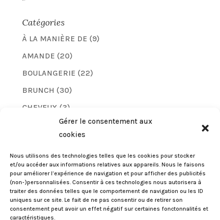
Catégories
À LA MANIÈRE DE
(9)
AMANDE
(20)
BOULANGERIE
(22)
BRUNCH
(30)
CHEVEUX
(3)
Gérer le consentement aux
CHOCOLAT
(25)
cookies
COMPARATIFS
(6)
Nous utilisons des technologies telles que les cookies pour stocker
COQUETTERIES
(24)
et/ou accéder aux informations relatives aux appareils. Nous le faisons
pour améliorer l’expérience de navigation et pour afficher des publicités
FRUITS
(44)
(non-)personnalisées. Consentir à ces technologies nous autorisera à
traiter des données telles que le comportement de navigation ou les ID
GOURMANDISES
(105)
uniques sur ce site. Le fait de ne pas consentir ou de retirer son
consentement peut avoir un effet négatif sur certaines fonctonnalités et
HEALTHY FOOD
(11)
caractéristiques.