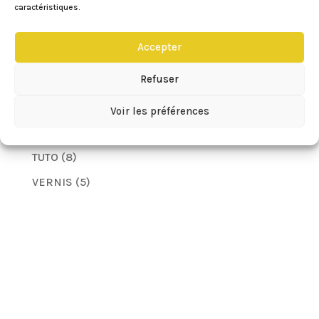
HEALTHY FOOD
(11)
caractéristiques.
LES YEUX
(11)
Accepter
MIGNARDISES
(28)
Refuser
MUFFINS
(8)
SPORT
(6)
Voir les préférences
TECHNIQUES
(2)
TUTO
(8)
VERNIS
(5)