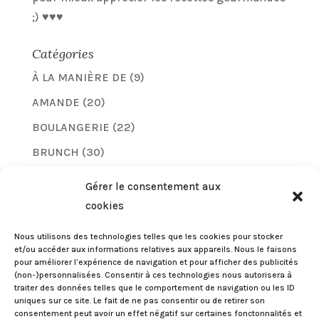
;) ♥♥♥
Catégories
À LA MANIÈRE DE
(9)
AMANDE
(20)
BOULANGERIE
(22)
BRUNCH
(30)
CHEVEUX
(3)
Gérer le consentement aux
CHOCOLAT
(25)
cookies
COMPARATIFS
(6)
Nous utilisons des technologies telles que les cookies pour stocker
et/ou accéder aux informations relatives aux appareils. Nous le faisons
COQUETTERIES
(24)
pour améliorer l’expérience de navigation et pour afficher des publicités
(non-)personnalisées. Consentir à ces technologies nous autorisera à
FRUITS
(44)
traiter des données telles que le comportement de navigation ou les ID
GOURMANDISES
(105)
uniques sur ce site. Le fait de ne pas consentir ou de retirer son
consentement peut avoir un effet négatif sur certaines fonctonnalités et