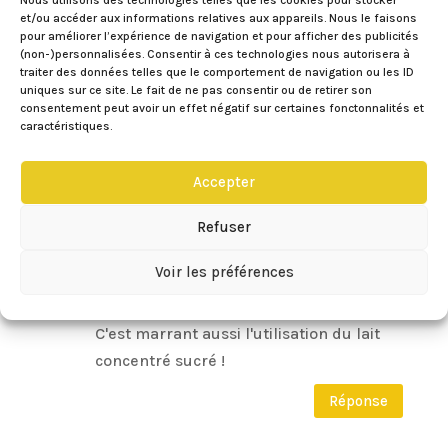
et/ou accéder aux informations relatives aux appareils. Nous le faisons
vers l’automne… Bises à toi
pour améliorer l’expérience de navigation et pour afficher des publicités
(non-)personnalisées. Consentir à ces technologies nous autorisera à
Réponse
traiter des données telles que le comportement de navigation ou les ID
uniques sur ce site. Le fait de ne pas consentir ou de retirer son
consentement peut avoir un effet négatif sur certaines fonctonnalités et
caractéristiques.
Toque de choc!
sur 29/09/2016 à 14:45
ils ont l’air excellent ! dodus comme je
Accepter
les aime <3 avec le coeur fondant ! Je
pense que je vais les tenter ! Merci pour
Refuser
la recette 😉
Voir les préférences
Enfin on repassera pour le côté healthy
vu la quantité de beurre ^^
C'est marrant aussi l'utilisation du lait
concentré sucré !
Réponse