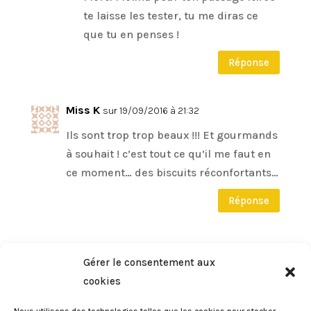
te laisse les tester, tu me diras ce
que tu en penses !
Réponse
Miss K
sur 19/09/2016 à 21:32
Ils sont trop trop beaux !!! Et gourmands
à souhait ! c’est tout ce qu’il me faut en
ce moment… des biscuits réconfortants…
Réponse
Eileen
sur 25/09/2016 à 23:08
Gérer le consentement aux
Ils sont bien gourmands en effet
cookies
malgré les flocons d’avoine. Parfait
pour ce temps qui dérive doucement
Nous utilisons des technologies telles que les cookies pour stocker