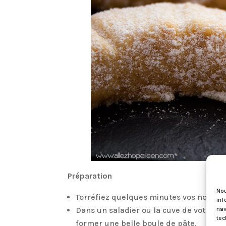
Préparation
Nou
Torréfiez quelques minutes vos noisette
inf
nav
Dans un saladier ou la cuve de votre ro
tec
former une belle boule de pâte.