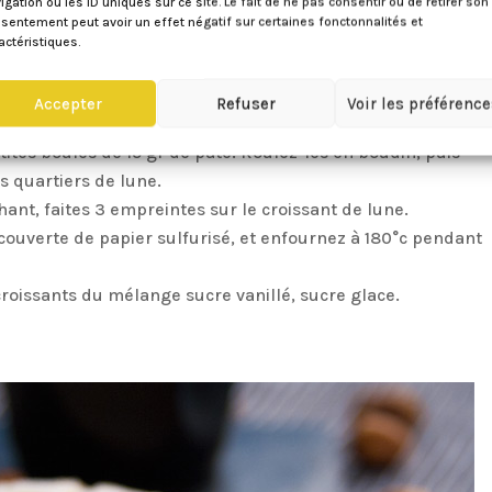
igation ou les ID uniques sur ce site. Le fait de ne pas consentir ou de retirer son
au réfrigérateur pendant minimum 1h.
sentement peut avoir un effet négatif sur certaines fonctonnalités et
actéristiques.
Accepter
Refuser
Voir les préférenc
tites boules de 15 gr de pâte. Roulez-les en boudin, puis
s quartiers de lune.
hant, faites 3 empreintes sur le croissant de lune.
couverte de papier sulfurisé, et enfournez à 180°c pendant
 croissants du mélange sucre vanillé, sucre glace.