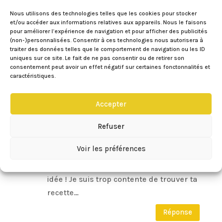
Nous utilisons des technologies telles que les cookies pour stocker
Réponse
et/ou accéder aux informations relatives aux appareils. Nous le faisons
pour améliorer l’expérience de navigation et pour afficher des publicités
(non-)personnalisées. Consentir à ces technologies nous autorisera à
LadyMilonguera
sur 09/07/2013 à 11:39
traiter des données telles que le comportement de navigation ou les ID
uniques sur ce site. Le fait de ne pas consentir ou de retirer son
Je t’en prendrais bien une part…
consentement peut avoir un effet négatif sur certaines fonctonnalités et
caractéristiques.
Réponse
Accepter
Vero Cuisine
sur 09/07/2013 à 22:01
Refuser
Oh ma grand mère faisait un gateau qui
Voir les préférences
ressemble a celui la et j’y pensais l’autre
jour j’ai acheté de l’ananas avec cette
idée ! Je suis trop contente de trouver ta
recette…
Réponse