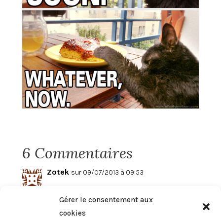
6 Commentaires
Zotek
sur 09/07/2013 à 09:53
Ça donne envie!!!Un peu de fraicheur
Gérer le consentement aux
sous cette canicule!!!
cookies
En plus si les chats en raffole!