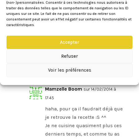
(non-)personnalisées. Consentir à ces technologies nous autorisera à
Je te remercie Mamzelle !
traiter des données telles que le comportement de navigation ou les ID
Oui je vois tout à fait le genre de
uniques sur ce site. Le fait de ne pas consentir ou de retirer son
consentement peut avoir un effet négatif sur certaines fonctonnalités et
biscuits vitrail. C’est très beau ! Je
caractéristiques.
suis sûre qu’ils étaient super
mignons et qu’ils ont dû faire fondre
Accepter
ton amoureux 😉 A quand la recette
sur ton blog ?
Refuser
Réponse
Voir les préférences
Mamzelle Boom
sur 14/02/2014 à
17:45
haha, pour ça il faudrait déjà que
je retrouve la recette :S ^^
Je ne cuisine quasiment plus ces
derniers temps, et comme tu as