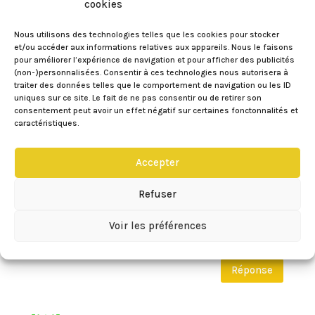
cookies
Eileen
sur 28/05/2014 à 08:34
Nous utilisons des technologies telles que les cookies pour stocker
et/ou accéder aux informations relatives aux appareils. Nous le faisons
Bonjour Marine,
pour améliorer l’expérience de navigation et pour afficher des publicités
Je suis sûre qu’avec des amandes
(non-)personnalisées. Consentir à ces technologies nous autorisera à
traiter des données telles que le comportement de navigation ou les ID
émondées ça doit être également
uniques sur ce site. Le fait de ne pas consentir ou de retirer son
très bon 🙂
consentement peut avoir un effet négatif sur certaines fonctonnalités et
caractéristiques.
Il y a plusieurs écoles pour les
macarons. Personnellement j’ai
Accepter
voulu vous proposer une recette
simple, rapide à faire et inratable.
Refuser
Je t’invite à tester la recette pour que
tu me fasse part de ton avis sur le
Voir les préférences
résultat 😉
Réponse