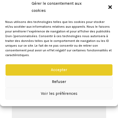
1 Commentaire
Gérer le consentement aux
cookies
Vanessa - Mangue et Chocolat
sur
Nous utilisons des technologies telles que les cookies pour stocker
06/10/2015 à 23:04
et/ou accéder aux informations relatives aux appareils. Nous le faisons
Je l’essaie demain au boulot! 🙂
pour améliorer l’expérience de navigation et pour afficher des publicités
(non-)personnalisées. Consentir à ces technologies nous autorisera à
traiter des données telles que le comportement de navigation ou les ID
Réponse
uniques sur ce site. Le fait de ne pas consentir ou de retirer son
consentement peut avoir un effet négatif sur certaines fonctonnalités et
caractéristiques.
Poster le commentaire
Accepter
Votre adresse e-mail ne sera pas publiée.
Les
champs obligatoires sont indiqués avec
*
Refuser
Voir les préférences