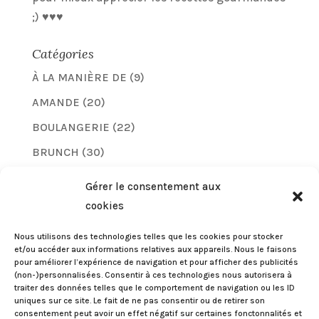
;) ♥♥♥
Catégories
À LA MANIÈRE DE
(9)
AMANDE
(20)
BOULANGERIE
(22)
BRUNCH
(30)
CHEVEUX
(3)
Gérer le consentement aux
CHOCOLAT
(25)
cookies
COMPARATIFS
(6)
Nous utilisons des technologies telles que les cookies pour stocker
et/ou accéder aux informations relatives aux appareils. Nous le faisons
COQUETTERIES
(24)
pour améliorer l’expérience de navigation et pour afficher des publicités
(non-)personnalisées. Consentir à ces technologies nous autorisera à
FRUITS
(44)
traiter des données telles que le comportement de navigation ou les ID
GOURMANDISES
(105)
uniques sur ce site. Le fait de ne pas consentir ou de retirer son
consentement peut avoir un effet négatif sur certaines fonctonnalités et