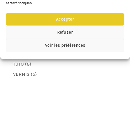
HEALTHY FOOD
(11)
caractéristiques.
LES YEUX
(11)
Accepter
MIGNARDISES
(28)
Refuser
MUFFINS
(8)
SPORT
(6)
Voir les préférences
TECHNIQUES
(2)
TUTO
(8)
VERNIS
(5)