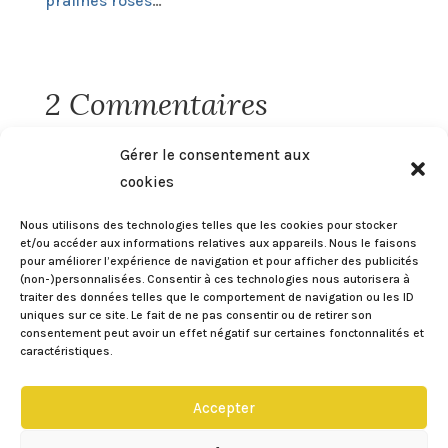
pralines roses
…
2 Commentaires
Miss K
sur 05/01/2016 à 22:44
Gérer le consentement aux
Merci pour cette recette détaillée et
cookies
avec les schémas très pratique. Il faut
Nous utilisons des technologies telles que les cookies pour stocker
que j’essaie !
et/ou accéder aux informations relatives aux appareils. Nous le faisons
pour améliorer l’expérience de navigation et pour afficher des publicités
Réponse
(non-)personnalisées. Consentir à ces technologies nous autorisera à
traiter des données telles que le comportement de navigation ou les ID
uniques sur ce site. Le fait de ne pas consentir ou de retirer son
consentement peut avoir un effet négatif sur certaines fonctonnalités et
Eileen
sur 06/01/2016 à 10:45
caractéristiques.
Penses à prendre ta journée en RTT
pour la faire 😀
Accepter
Réponse