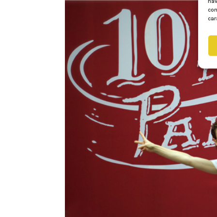
nav
con
car