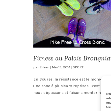
Fitness au Palais Brongniar
par
Eileen
|
Mai 19, 2014
|
SPORT
En Bourse, la résistance est le moment où
une zone à plusieurs reprises. C’est son
nous dépassons et faisons monter notre..
Nou
inf
nav
tec