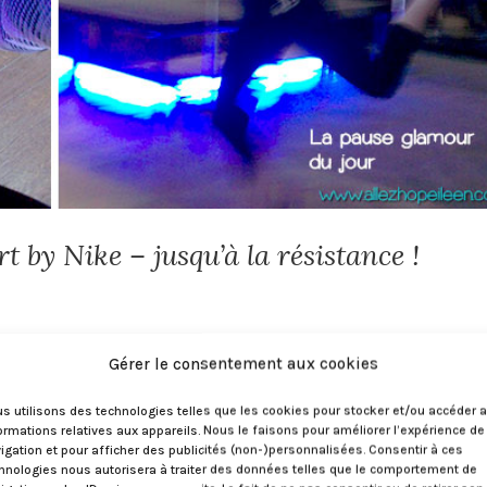
t by Nike – jusqu’à la résistance !
 la courbe a monté et qu’elle s’arrête de monter en butant
Gérer le consentement aux cookies
 maximum de manière temporaire. Grâce à Nike, nous aussi 
.
s utilisons des technologies telles que les cookies pour stocker et/ou accéder 
ormations relatives aux appareils. Nous le faisons pour améliorer l’expérience de
igation et pour afficher des publicités (non-)personnalisées. Consentir à ces
hnologies nous autorisera à traiter des données telles que le comportement de