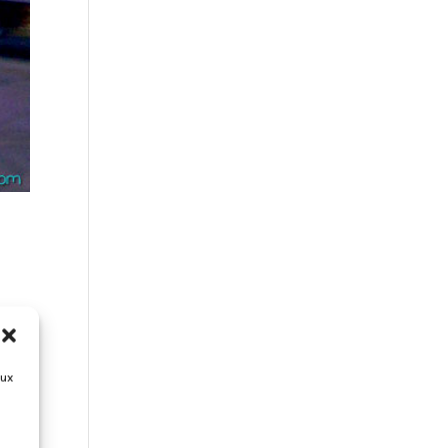
 sur
nous
aux