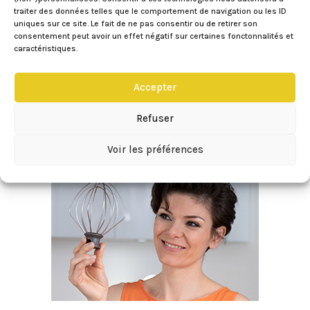
Et oui on n’y pense pas assez, mais comme tout
traiter des données telles que le comportement de navigation ou les ID
uniques sur ce site. Le fait de ne pas consentir ou de retirer son
le reste de notre corps, nos sourcils
consentement peut avoir un effet négatif sur certaines fonctonnalités et
demandent à être entretenus. Jusqu’à présent,
caractéristiques.
je les laissais faire leur vie, allant et venant à
leurs envies. J’intervenais uniquement pour les
Accepter
épiler une fois par...
Refuser
Voir les préférences
« Entrées précédentes