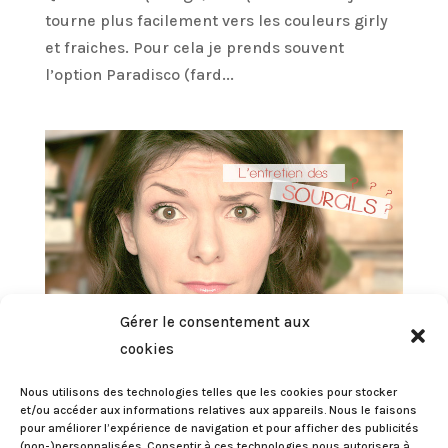
tourne plus facilement vers les couleurs girly
et fraiches. Pour cela je prends souvent
l’option Paradisco (fard...
Gérer le consentement aux
cookies
Comment entretenir ses sourcils ? {tuto}
par
Eileen
|
Mar 12, 2014
|
COQUETTERIES
,
LES YEUX
,
Nous utilisons des technologies telles que les cookies pour stocker
et/ou accéder aux informations relatives aux appareils. Nous le faisons
TUTO
pour améliorer l’expérience de navigation et pour afficher des publicités
(non-)personnalisées. Consentir à ces technologies nous autorisera à