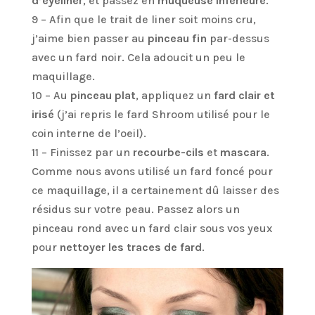
d’eyeliner
, et passez en
muqueuse inférieure
.
9 – Afin que le trait de liner soit moins cru,
j’aime bien passer au
pinceau fin
par-dessus
avec un fard noir. Cela adoucit un peu le
maquillage.
10 – Au
pinceau plat
, appliquez un
fard clair et
irisé
(j’ai repris le fard Shroom utilisé pour le
coin interne de l’oeil).
11 – Finissez par un
recourbe-cils
et
mascara
.
Comme nous avons utilisé un fard foncé pour
ce maquillage, il a certainement dû laisser des
résidus sur votre peau. Passez alors un
pinceau rond avec un fard clair sous vos yeux
pour
nettoyer les traces de fard
.