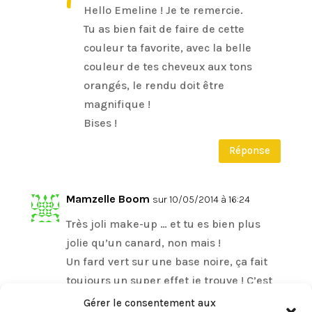
Hello Emeline ! Je te remercie.
Tu as bien fait de faire de cette
couleur ta favorite, avec la belle
couleur de tes cheveux aux tons
orangés, le rendu doit être
magnifique !
Bises !
Réponse
Mamzelle Boom
sur 10/05/2014 à 16:24
Très joli make-up … et tu es bien plus
jolie qu’un canard, non mais !
Un fard vert sur une base noire, ça fait
toujours un super effet je trouve ! C’est
une association que j’utilise souvent
Gérer le consentement aux