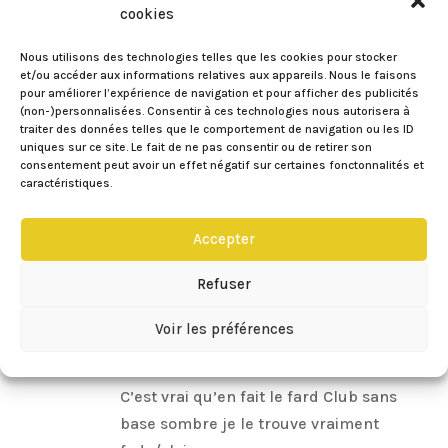
pour des maquillages de soirée 🙂
cookies
J’avais déjà vu le fard Club, mais sur une
Nous utilisons des technologies telles que les cookies pour stocker
base noire il est encore plus vibrant, et
et/ou accéder aux informations relatives aux appareils. Nous le faisons
ses reflets prennent beaucoup plus
pour améliorer l’expérience de navigation et pour afficher des publicités
(non-)personnalisées. Consentir à ces technologies nous autorisera à
d’intensité comme tu le dis 🙂
traiter des données telles que le comportement de navigation ou les ID
Bon week-end ma belle (toujours dans
uniques sur ce site. Le fait de ne pas consentir ou de retirer son
consentement peut avoir un effet négatif sur certaines fonctonnalités et
les travaux ?), bisous <3
caractéristiques.
Réponse
Accepter
Eileen
sur 14/05/2014 à 08:04
Refuser
Coucou Mamzelle ! Merci pour ton
Voir les préférences
adorable message comme à ton
habitude.
C’est vrai qu’en fait le fard Club sans
base sombre je le trouve vraiment