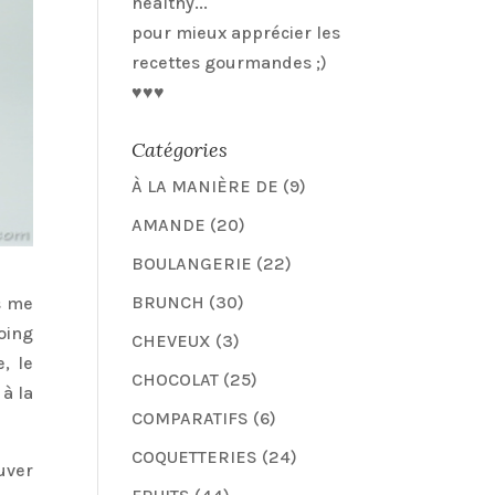
healthy...
pour mieux apprécier les
recettes gourmandes ;)
♥♥♥
Catégories
À LA MANIÈRE DE
(9)
AMANDE
(20)
BOULANGERIE
(22)
BRUNCH
(30)
s me
oing
CHEVEUX
(3)
, le
CHOCOLAT
(25)
 à la
COMPARATIFS
(6)
COQUETTERIES
(24)
ouver