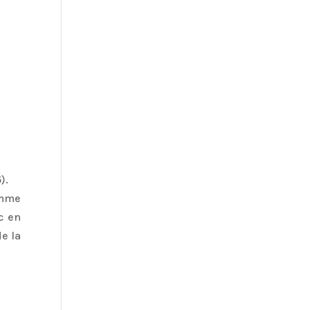
).
gamme
c en
e la