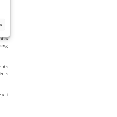
es
 des
long
p de
is je
qu’il