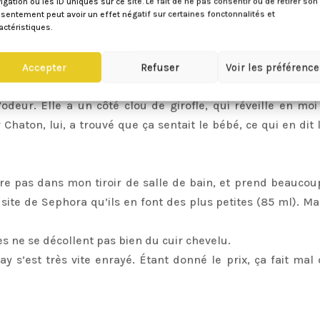
igation ou les ID uniques sur ce site. Le fait de ne pas consentir ou de retirer son
sentement peut avoir un effet négatif sur certaines fonctonnalités et
 aux brunes.
actéristiques.
Accepter
Refuser
Voir les préférenc
donne pas aux cheveux un côté propre.
’odeur. Elle a un côté clou de girofle, qui réveille en moi
haton, lui, a trouvé que ça sentait le bébé, ce qui en dit 
tre pas dans mon tiroir de salle de bain, et prend beaucou
e site de Sephora qu’ils en font des plus petites (85 ml). Ma
es ne se décollent pas bien du cuir chevelu.
ay s’est très vite enrayé. Étant donné le prix, ça fait mal 