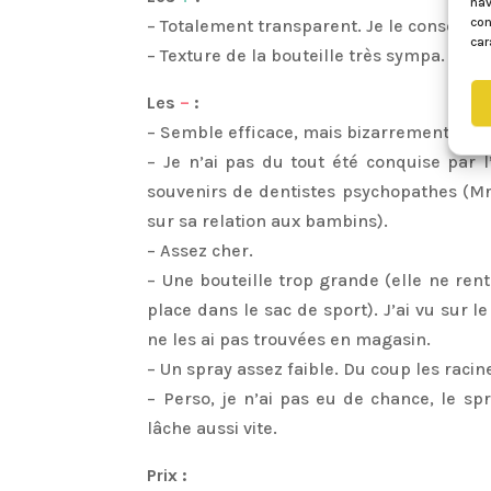
nav
con
– Totalement transparent. Je le conseille
car
– Texture de la bouteille très sympa.
Les
–
:
– Semble efficace, mais bizarrement ne 
– Je n’ai pas du tout été conquise par l
souvenirs de dentistes psychopathes (Mr C
sur sa relation aux bambins).
– Assez cher.
– Une bouteille trop grande (elle ne ren
place dans le sac de sport). J’ai vu sur l
ne les ai pas trouvées en magasin.
– Un spray assez faible. Du coup les racin
– Perso, je n’ai pas eu de chance, le spr
lâche aussi vite.
Prix :