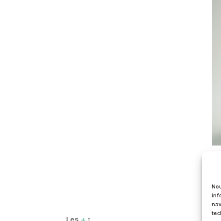
Nou
inf
nav
tec
Les
+
: