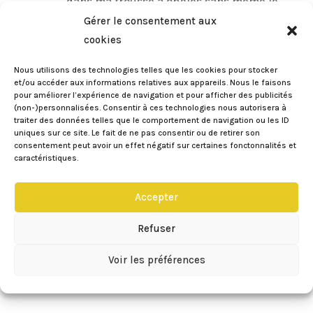
dans ma trousse à ongles sans même le
savoir. Si c’est pas la classe ça 😉
Gérer le consentement aux
Gros bisous <3
cookies
Réponse
Nous utilisons des technologies telles que les cookies pour stocker
et/ou accéder aux informations relatives aux appareils. Nous le faisons
pour améliorer l’expérience de navigation et pour afficher des publicités
(non-)personnalisées. Consentir à ces technologies nous autorisera à
Eileen
sur 05/03/2014 à 15:11
traiter des données telles que le comportement de navigation ou les ID
uniques sur ce site. Le fait de ne pas consentir ou de retirer son
Trop marrant de savoir que tu étais
consentement peut avoir un effet négatif sur certaines fonctonnalités et
aussi à fond sur cette couleur ! Ah ah
caractéristiques.
et oui sans le savoir tu avais un dupe
du rouge noir, c’est pour dire le bon
Accepter
goût que tu as ! C’est inné chez toi la
Refuser
classe 😀
Gros bisous !
Voir les préférences
Réponse