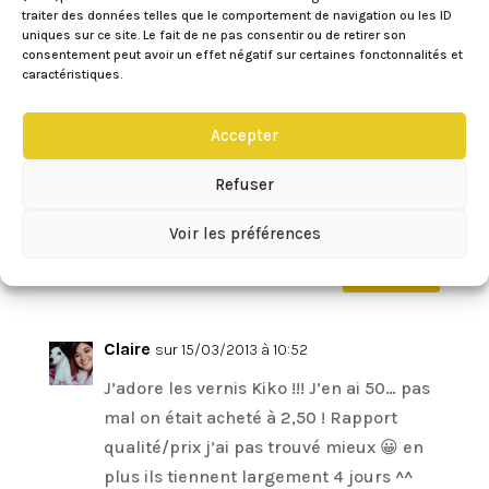
traiter des données telles que le comportement de navigation ou les ID
Réponse
uniques sur ce site. Le fait de ne pas consentir ou de retirer son
consentement peut avoir un effet négatif sur certaines fonctonnalités et
caractéristiques.
Albane
sur 11/03/2013 à 23:03
Accepter
Oh bien vu !! Ca va faire des économies
et permettre de garder ce classic sans
Refuser
se ruiner !
Merci pour l’astuce !
Voir les préférences
Réponse
Claire
sur 15/03/2013 à 10:52
J’adore les vernis Kiko !!! J’en ai 50… pas
mal on était acheté à 2,50 ! Rapport
qualité/prix j’ai pas trouvé mieux 😀 en
plus ils tiennent largement 4 jours ^^