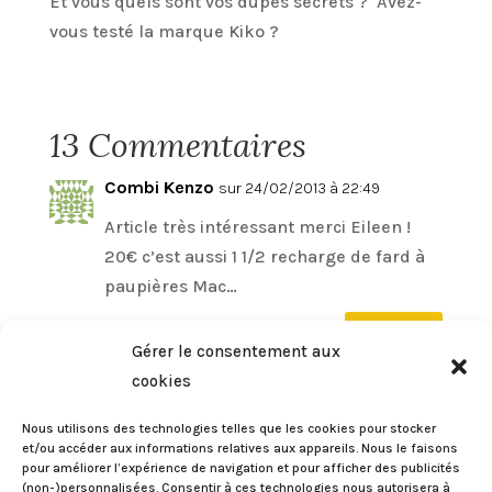
Et vous quels sont vos dupes secrets ? Avez-
vous testé la marque Kiko ?
13 Commentaires
Combi Kenzo
sur 24/02/2013 à 22:49
Article très intéressant merci Eileen !
20€ c’est aussi 1 1/2 recharge de fard à
paupières Mac…
Réponse
Gérer le consentement aux
cookies
clem
sur 02/07/2023 à 13:55
Nous utilisons des technologies telles que les cookies pour stocker
oui mais le chanel sans rien d’autre
et/ou accéder aux informations relatives aux appareils. Nous le faisons
pour améliorer l’expérience de navigation et pour afficher des publicités
tient 3 semaines et le kiko 3 jours!!!
(non-)personnalisées. Consentir à ces technologies nous autorisera à