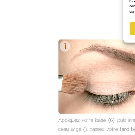
nav
con
car