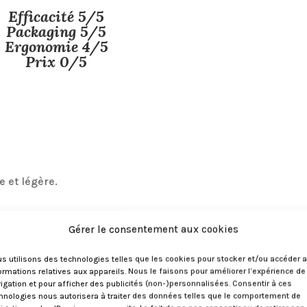
Efficacité 5/5
Packaging 5/5
Ergonomie 4/5
Prix 0/5
e et légère.
ées les unes aux autres qu’en prendre une relève d’un tra
Gérer le consentement aux cookies
s. Mais oups ! J’étais passée à côté de LA super astuce M.A
’apparence anodine dissimule un secret (bon perso j’ai d’a
s utilisons des technologies telles que les cookies pour stocker et/ou accéder 
ormations relatives aux appareils. Nous le faisons pour améliorer l’expérience de
vol à la mode). Mais ce rectangle recouvre un scotch très ut
igation et pour afficher des publicités (non-)personnalisées. Consentir à ces
chaque fois que vous rabattez le couvercle, en pressant un
hnologies nous autorisera à traiter des données telles que le comportement de