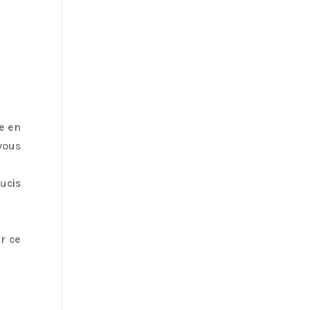
te en
vous
ucis
r ce