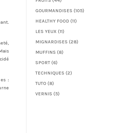
FRUITS
(44)
GOURMANDISES
(105)
HEALTHY FOOD
(11)
ant.
LES YEUX
(11)
MIGNARDISES
(28)
eté,
Mais
MUFFINS
(8)
cidé
SPORT
(6)
TECHNIQUES
(2)
es :
TUTO
(8)
urne
VERNIS
(5)