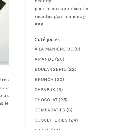
healthy...
pour mieux apprécier les
recettes gourmandes ;)
♥♥♥
Catégories
À LA MANIÈRE DE
(9)
AMANDE
(20)
BOULANGERIE
(22)
BRUNCH
(30)
tres
es à
CHEVEUX
(3)
plus
CHOCOLAT
(25)
s le
COMPARATIFS
(6)
COQUETTERIES
(24)