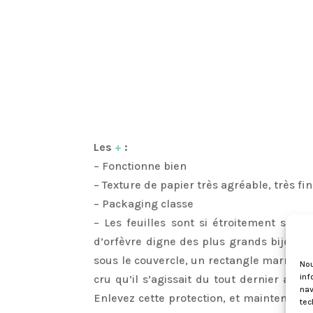
Les
+
:
– Fonctionne bien
– Texture de papier très agréable, très fin
– Packaging classe
– Les feuilles sont si étroitement serr
d’orfèvre digne des plus grands bijoutier
sous le couvercle, un rectangle marron d
Nou
inf
cru qu’il s’agissait du tout dernier anti
nav
Enlevez cette protection, et maintenant 
tec