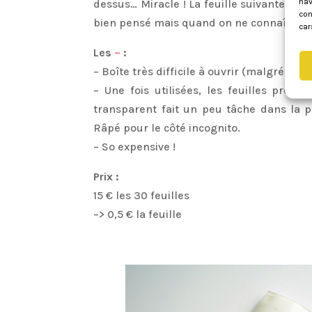
nav
dessus… Miracle ! La feuille suivante, ca
con
bien pensé mais quand on ne connaît pas, 
car
Les
–
:
– Boîte très difficile à ouvrir (malgré les o
– Une fois utilisées, les feuilles pren
transparent fait un peu tâche dans la po
Râpé pour le côté incognito.
– So expensive !
Prix :
15 € les 30 feuilles
–> 0,5 € la feuille