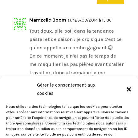
Mamzelle Boom
sur 25/03/2014 à 15:36
Tout doux, pile poil dans la tendance
pastel et de saison : je crois que c’est ce
qu’on appelle un combo gagnant 😉
En ce moment je n’ai pas le temps de
me maquiller les paupières avant d’aller
travailler, donc al semaine je me
contente de mascara et eyeliner dans
Gérer le consentement aux
les grands jours ou je ne suis pas trop
cookies
pressée. Du coup le week-end je
rattrape toute le frustration accumulée
Nous utilisons des technologies telles que les cookies pour stocker
et/ou accéder aux informations relatives aux appareils. Nous le faisons
pendant la semaine et je me lâche sur la
pour améliorer l’expérience de navigation et pour afficher des publicités
couleur. (Tout dans les extrêmes moi ?
(non-)personnalisées. Consentir à ces technologies nous autorisera à
traiter des données telles que le comportement de navigation ou les ID
Nooonnn ! Du tout ;)) Du coup mes
uniques sur ce site. Le fait de ne pas consentir ou de retirer son