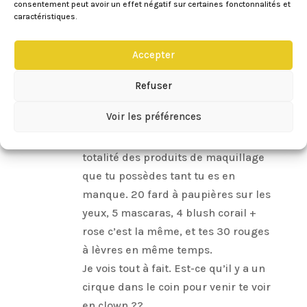
pastels prennent bien sagement la
consentement peut avoir un effet négatif sur certaines fonctonnalités et
caractéristiques.
poussière pour le moment 😉
Réponse
Accepter
Refuser
Eileen
sur 25/03/2014 à 17:13
Voir les préférences
Ah ah ah ! Je vois tout à fait : du coup
le week-end tu te maquilles avec la
totalité des produits de maquillage
que tu possèdes tant tu es en
manque. 20 fard à paupières sur les
yeux, 5 mascaras, 4 blush corail +
rose c’est la même, et tes 30 rouges
à lèvres en même temps.
Je vois tout à fait. Est-ce qu’il y a un
cirque dans le coin pour venir te voir
en clown ??