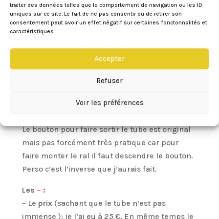
traiter des données telles que le comportement de navigation ou les ID
– L’effet
bicolore
: très bien réussi ! Tout
uniques sur ce site. Le fait de ne pas consentir ou de retirer son
consentement peut avoir un effet négatif sur certaines fonctonnalités et
dépend de la surface d’expression qu’à le
caractéristiques.
rouge à lèvres !
–
Hydratation
: dur à dire, en tout cas je ne sens
Accepter
pas de sensation de dessèchement
–
Tenue
: correct. Il faut bien penser à poudrer
Refuser
ses lèvres avant de le mettre pour une
Voir les préférences
meilleure tenue (ça marche pour tous les rals).
– Le
packaging
: très classe, sobre, à la Apple.
Le bouton pour faire sortir le tube est original
mais pas forcément très pratique car pour
faire monter le ral il faut descendre le bouton.
Perso c’est l’inverse que j’aurais fait.
Les
–
:
– Le
prix
(sachant que le tube n’est pas
immense ): je l’ai eu à 25 €. En même temps le