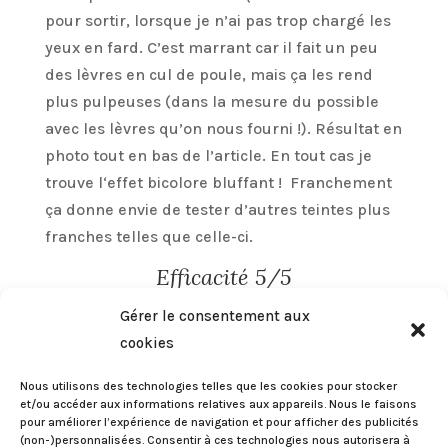
pour sortir, lorsque je n’ai pas trop chargé les
yeux en fard. C’est marrant car il fait un peu
des lèvres en cul de poule, mais ça les rend
plus pulpeuses (dans la mesure du possible
avec les lèvres qu’on nous fourni !). Résultat en
photo tout en bas de l’article. En tout cas je
trouve l‘effet bicolore bluffant ! Franchement
ça donne envie de tester d’autres teintes plus
franches telles que celle-ci.
Efficacité 5/5
Packaging 5/5
Gérer le consentement aux
Ergonomie 4/5
Odeur 5/5 (il n’en a aucune)
cookies
Prix 0/5
Nous utilisons des technologies telles que les cookies pour stocker
et/ou accéder aux informations relatives aux appareils. Nous le faisons
pour améliorer l’expérience de navigation et pour afficher des publicités
(non-)personnalisées. Consentir à ces technologies nous autorisera à
Les
+
: