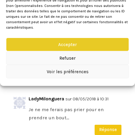
pour améliorer l’expérience de navigation et pour afficher des publicités
(non-)personnalisées. Consentir à ces technologies nous autorisera à
traiter des données telles que le comportement de navigation ou les ID
uniques sur ce site. Le fait de ne pas consentir ou de retirer son
consentement peut avoir un effet négatif sur certaines fonctonnalités et
caractéristiques.
4 Commentaires
Accepter
Tom
sur 07/05/2018 à 12:05
Refuser
Tout ce que j’aime, très appétissant !!
Voir les préférences
Réponse
LadyMilonguera
sur 08/05/2018 à 10:31
Je ne me ferais pas prier pour en
prendre un bout…
Réponse