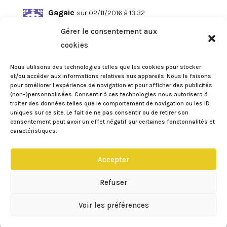
Gagaie
sur 02/11/2016 à 13:32
Super gourmands ces petits moelleux.
Gérer le consentement aux
☺
cookies
Réponse
Nous utilisons des technologies telles que les cookies pour stocker
et/ou accéder aux informations relatives aux appareils. Nous le faisons
pour améliorer l’expérience de navigation et pour afficher des publicités
(non-)personnalisées. Consentir à ces technologies nous autorisera à
Contes et Délices
sur 02/11/2016 à 17:22
traiter des données telles que le comportement de navigation ou les ID
uniques sur ce site. Le fait de ne pas consentir ou de retirer son
C’est vrai que c’est un accord parfait ! Il
consentement peut avoir un effet négatif sur certaines fonctonnalités et
est trop tentant ton moelleux !
caractéristiques.
Je te comprends, mon blog me sert
aussi de carnet de recettes, même si je
Accepter
ne le consulte pas aussi souvent que je
Refuser
le voudrais !
Voir les préférences
Réponse