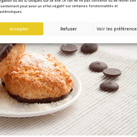
igation ou les ID uniques sur ce site. Le fait de ne pas consentir ou de retirer son
sentement peut avoir un effet négatif sur certaines fonctonnalités et
actéristiques.
Accepter
Refuser
Voir les préférenc