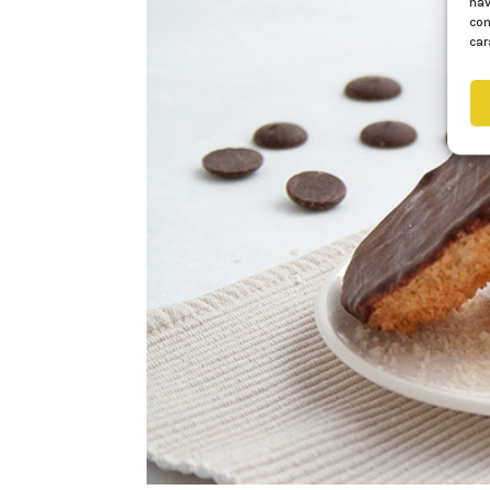
nav
con
car