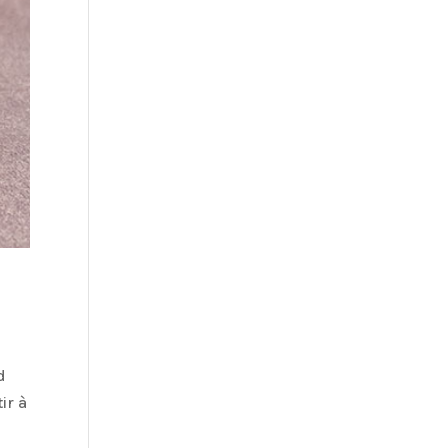
d
ir à