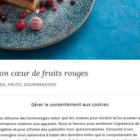
on cœur de fruits rouges
DE
,
FRUITS
,
GOURMANDISES
uges pour l’été ! Quand j’ai découvert la photo de ce moelle
Gérer le consentement aux cookies
 vendre du rêve moi) j’ai craqué. Des fruits rouges, de
s utilisons des technologies telles que les cookies pour stocker et/ou accéder 
ormations relatives aux appareils. Nous le faisons pour améliorer l’expérience de
igation et pour afficher des publicités (non-)personnalisées. Consentir à ces
hnologies nous autorisera à traiter des données telles que le comportement de