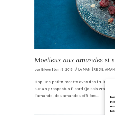
Moelleux aux amandes et s
par
Eileen
|
Juin 9, 2016
|
À LA MANIÈRE DE
,
AMAN
Hop une petite recette avec des fruits ro
sur un prospectus Picard (je sais vraiment
l’amande, des amandes effilées...
Nou
inf
nav
tec