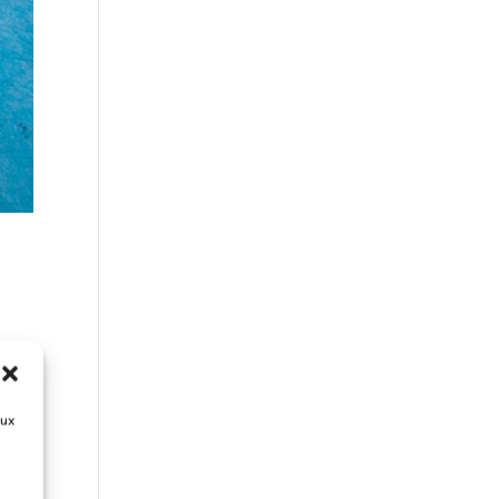
ux
aux