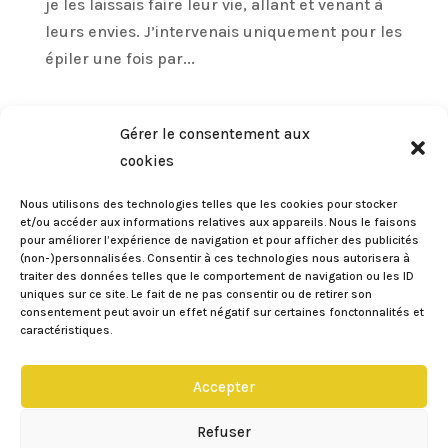
je les laissais faire leur vie, allant et venant à
leurs envies. J’intervenais uniquement pour les
épiler une fois par...
Gérer le consentement aux
cookies
Nous utilisons des technologies telles que les cookies pour stocker
et/ou accéder aux informations relatives aux appareils. Nous le faisons
pour améliorer l’expérience de navigation et pour afficher des publicités
(non-)personnalisées. Consentir à ces technologies nous autorisera à
traiter des données telles que le comportement de navigation ou les ID
uniques sur ce site. Le fait de ne pas consentir ou de retirer son
consentement peut avoir un effet négatif sur certaines fonctonnalités et
caractéristiques.
Léger smocky pour tous les jours { Tuto en
images }
Accepter
par
Eileen
|
Fév 21, 2014
|
COQUETTERIES
,
LES YEUX
,
TUTO
Refuser